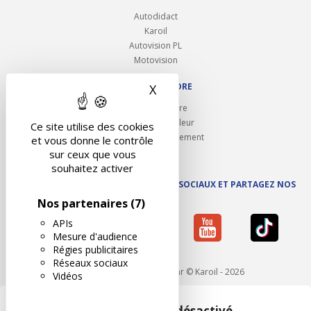
Autodidact
Karoil
Autovision PL
Motovision
NOUS REJOINDRE
X
Masquer le bandeau des 
Ouvrir un centre
Devenez contrôleur
Ce site utilise des cookies
Carrières et recrutement
et vous donne le contrôle
sur ceux que vous
souhaitez activer
SUIVEZ AUTOVISION SUR LES RÉSEAUX SOCIAUX ET PARTAGEZ NOS
ACTUS
Nos partenaires
(7)
APIs
Mesure d'audience
Régies publicitaires
Réseaux sociaux
Mentions légales
- Réalisé par © Karoil - 2026
Vidéos
Google Maps est désactivé.