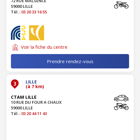
72 RUE MALSENCE
59000 LILLE
Tél. :
03 20 33 16 55
Voir la fiche du centre
Prendre rendez-vous
LILLE
3
(à 7 km)
CTAM LILLE
10 RUE DU FOUR A CHAUX
59000 LILLE
Tél. :
03 20 44 11 43