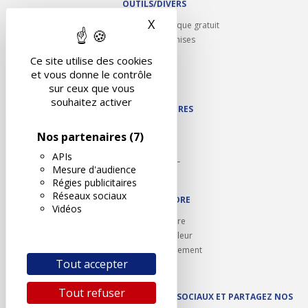
OUTILS/DIVERS
X
Masquer le bandeau des 
Rappel contrôle technique gratuit
Partenariats/Remises
Liens utiles
Ce site utilise des cookies
Contact
et vous donne le contrôle
Plan du site
sur ceux que vous
souhaitez activer
NOS PARTENAIRES
Autodidact
Nos partenaires
(7)
Karoil
APIs
Autovision PL
Mesure d'audience
Motovision
Régies publicitaires
Réseaux sociaux
NOUS REJOINDRE
Vidéos
Ouvrir un centre
Devenez contrôleur
Carrières et recrutement
Tout accepter
Tout refuser
SUIVEZ AUTOVISION SUR LES RÉSEAUX SOCIAUX ET PARTAGEZ NOS