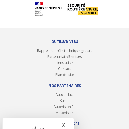
OUTILS/DIVERS
Rappel contrôle technique gratuit
Partenariats/Remises
Liens utiles
Contact
Plan du site
NOS PARTENAIRES
Autodidact
Karoil
Autovision PL
Motovision
NOUS REJOINDRE
X
Masquer le bandeau des 