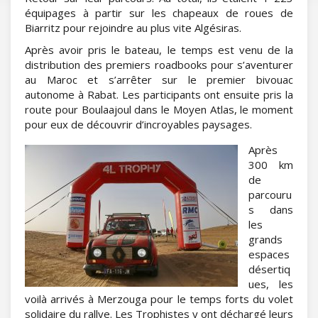
équipages à partir sur les chapeaux de roues de
Biarritz pour rejoindre au plus vite Algésiras.
Après avoir pris le bateau, le temps est venu de la
distribution des premiers roadbooks pour s’aventurer
au Maroc et s’arrêter sur le premier bivouac
autonome à Rabat. Les participants ont ensuite pris la
route pour Boulaajoul dans le Moyen Atlas, le moment
pour eux de découvrir d’incroyables paysages.
Après
300 km
de
parcouru
s dans
les
grands
espaces
désertiq
ues, les
voilà arrivés à Merzouga pour le temps forts du volet
solidaire du rallye. Les Trophistes y ont déchargé leurs