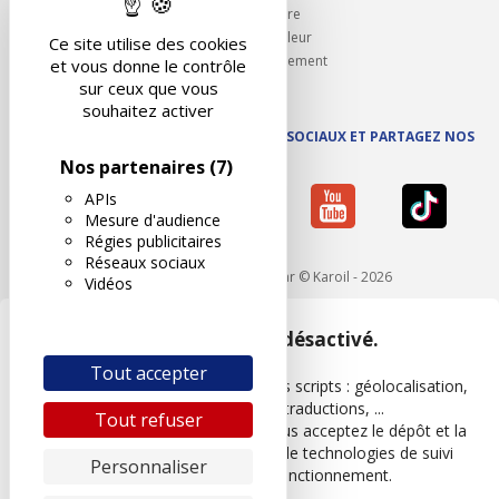
Ouvrir un centre
Devenez contrôleur
Ce site utilise des cookies
Carrières et recrutement
et vous donne le contrôle
sur ceux que vous
souhaitez activer
SUIVEZ AUTOVISION SUR LES RÉSEAUX SOCIAUX ET PARTAGEZ NOS
ACTUS
Nos partenaires
(7)
APIs
Mesure d'audience
Régies publicitaires
Réseaux sociaux
Mentions légales
- Réalisé par © Karoil - 2026
Vidéos
Google Maps est désactivé.
Tout accepter
Les APIs permettent de charger des scripts : géolocalisation,
moteurs de recherche, traductions, ...
Tout refuser
En autorisant ces services tiers, vous acceptez le dépôt et la
lecture de cookies et l'utilisation de technologies de suivi
Personnaliser
nécessaires à leur bon fonctionnement.