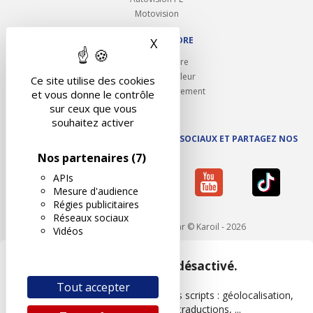
Motovision
NOUS REJOINDRE
X
Masquer le bandeau des 
Ouvrir un centre
Devenez contrôleur
Ce site utilise des cookies
Carrières et recrutement
et vous donne le contrôle
sur ceux que vous
souhaitez activer
SUIVEZ AUTOVISION SUR LES RÉSEAUX SOCIAUX ET PARTAGEZ NOS
ACTUS
Nos partenaires
(7)
APIs
Mesure d'audience
Régies publicitaires
Réseaux sociaux
Mentions légales
- Réalisé par © Karoil - 2026
Vidéos
Google Maps est désactivé.
Tout accepter
Les APIs permettent de charger des scripts : géolocalisation,
moteurs de recherche, traductions, ...