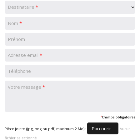
Destinataire
*
Nom
*
Adresse email
*
Votre message
*
*
Champs obligatoires
Parcourir...
Pièce jointe (jpg, png ou pdf, maximum 2 Mo) :
Aucun
fichier selectionné