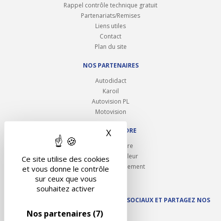
Rappel contrôle technique gratuit
Partenariats/Remises
Liens utiles
Contact
Plan du site
NOS PARTENAIRES
Autodidact
Karoil
Autovision PL
Motovision
NOUS REJOINDRE
X
Masquer le bandeau des 
Ouvrir un centre
Devenez contrôleur
Ce site utilise des cookies
Carrières et recrutement
et vous donne le contrôle
sur ceux que vous
souhaitez activer
SUIVEZ AUTOVISION SUR LES RÉSEAUX SOCIAUX ET PARTAGEZ NOS
ACTUS
Nos partenaires
(7)