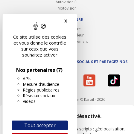
Autovision PL
Motovision
NOUS REJOINDRE
X
Masquer le bandeau des 
Ouvrir un centre
Devenez contrôleur
Ce site utilise des cookies
Carrières et recrutement
et vous donne le contrôle
sur ceux que vous
souhaitez activer
SUIVEZ AUTOVISION SUR LES RÉSEAUX SOCIAUX ET PARTAGEZ NOS
ACTUS
Nos partenaires
(7)
APIs
Mesure d'audience
Régies publicitaires
Réseaux sociaux
Mentions légales
- Réalisé par © Karoil - 2026
Vidéos
Google Maps est désactivé.
Tout accepter
Les APIs permettent de charger des scripts : géolocalisation,