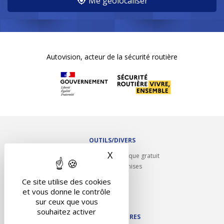
Me géolocaliser
Autovision, acteur de la sécurité routière
OUTILS/DIVERS
X
Masquer le bandeau des 
Rappel contrôle technique gratuit
Partenariats/Remises
Liens utiles
Ce site utilise des cookies
Contact
et vous donne le contrôle
Plan du site
sur ceux que vous
souhaitez activer
NOS PARTENAIRES