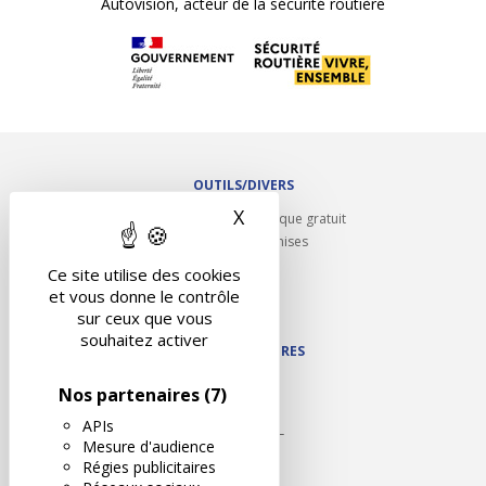
Autovision, acteur de la sécurité routière
OUTILS/DIVERS
X
Masquer le bandeau des 
Rappel contrôle technique gratuit
Partenariats/Remises
Liens utiles
Ce site utilise des cookies
Contact
et vous donne le contrôle
Plan du site
sur ceux que vous
souhaitez activer
NOS PARTENAIRES
Autodidact
Nos partenaires
(7)
Karoil
APIs
Autovision PL
Mesure d'audience
Motovision
Régies publicitaires