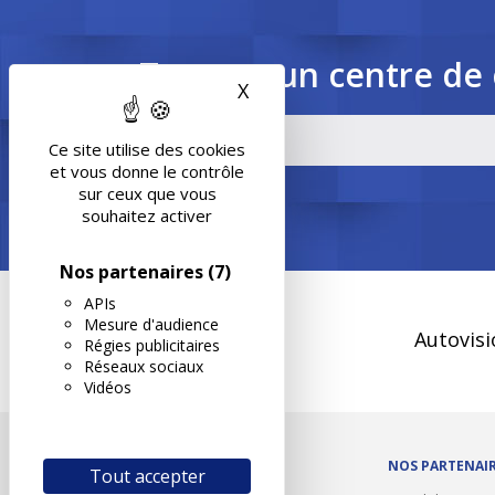
Trouvez un centre de 
X
Masquer le bandeau des 
Ce site utilise des cookies
et vous donne le contrôle
sur ceux que vous
souhaitez activer
Nos partenaires
(7)
APIs
Mesure d'audience
Autovisi
Régies publicitaires
Réseaux sociaux
Vidéos
OUTILS/DIVERS
NOS PARTENAI
Tout accepter