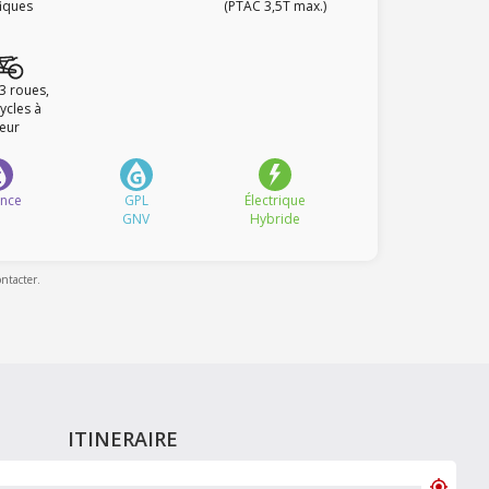
fiques
(PTAC 3,5T max.)
 3 roues,
ycles à
eur
ence
GPL
Électrique
GNV
Hybride
ontacter.
ITINERAIRE