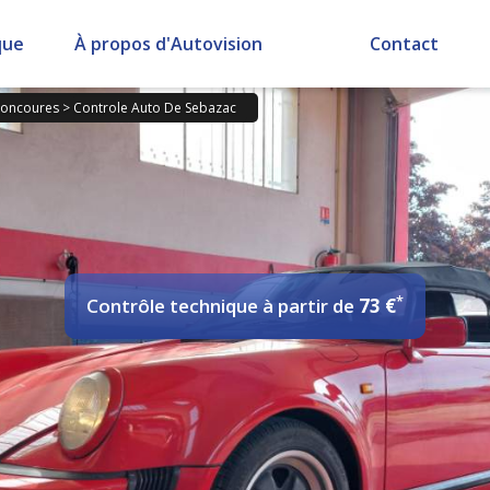
que
À propos d'Autovision
Contact
Concoures
>
Controle Auto De Sebazac
*
Contrôle technique
à partir de
73 €