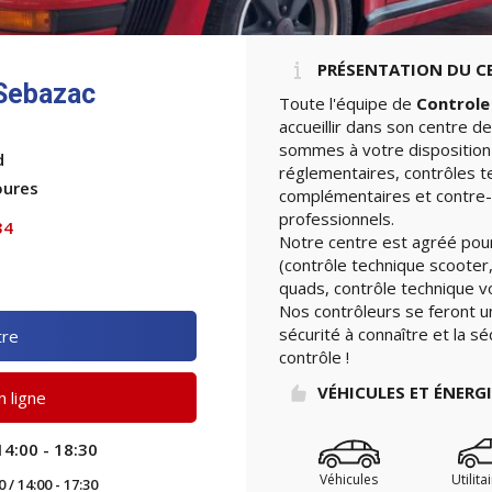
PRÉSENTATION DU C
 Sebazac
Toute l'équipe de
Controle
accueillir dans son centre d
sommes à votre disposition 
d
réglementaires, contrôles t
oures
complémentaires et contre-v
professionnels.
34
Notre centre est agréé pour
(contrôle technique scooter,
quads, contrôle technique vo
Nos contrôleurs se feront u
sécurité à connaître et la sé
tre
contrôle !
VÉHICULES ET ÉNERG
 ligne
14:00 - 18:30
Véhicules
Utilita
0 / 14:00 - 17:30