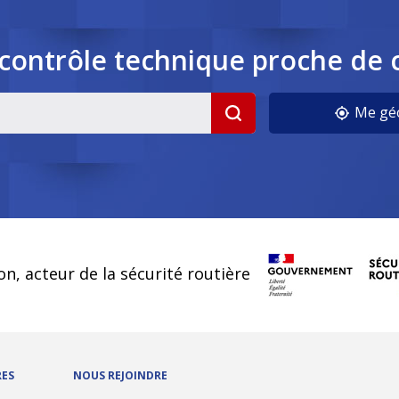
contrôle
technique
proche de 
cookies
Me géo
on, acteur de la sécurité routière
RES
NOUS REJOINDRE