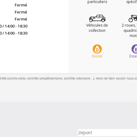
particuliers
spéci
Fermé
Fermé
Fermé
Véhicules de
2 roues,
0 / 14:00 - 18:30
collection
quadric
0 / 14:00 - 18:30
mot
Diesel
Ess
ntrôle (contre-visite, contrôle complémentaire, contrôle volontaire...), merci de bien vouloir nous c