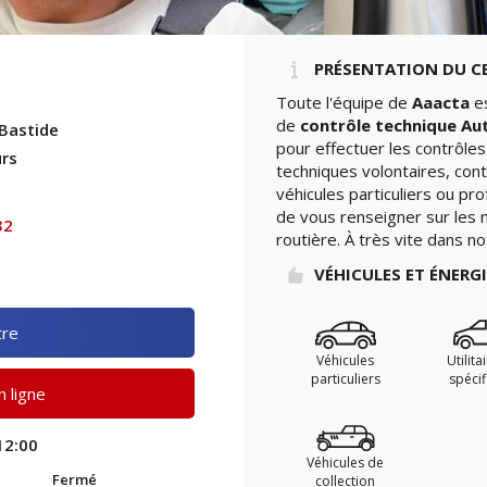
PRÉSENTATION DU C
Toute l'équipe de
Aaacta
es
de
contrôle technique Au
 Bastide
pour effectuer les contrôle
urs
techniques volontaires, con
véhicules particuliers ou pro
de vous renseigner sur les n
32
routière. À très vite dans no
VÉHICULES ET ÉNERG
tre
Véhicules
Utilita
particuliers
spéci
 ligne
12:00
Véhicules de
Fermé
collection