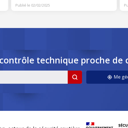
Publié le 02/02/2025
Pu
contrôle
technique
proche de 
cookies
Me géo