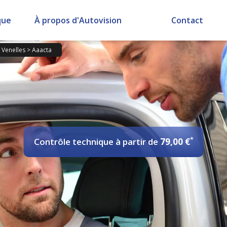
que
À propos d'Autovision
Contact
>
Venelles
>
Aaacta
*
Contrôle technique
à partir de
79,00 €