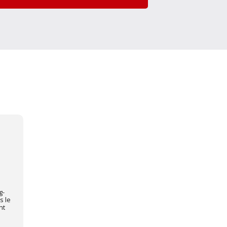
g-
s le
nt