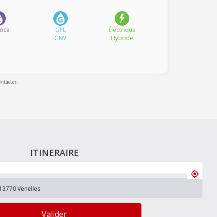
ence
GPL
Électrique
GNV
Hybride
ontacter.
ITINERAIRE
Valider