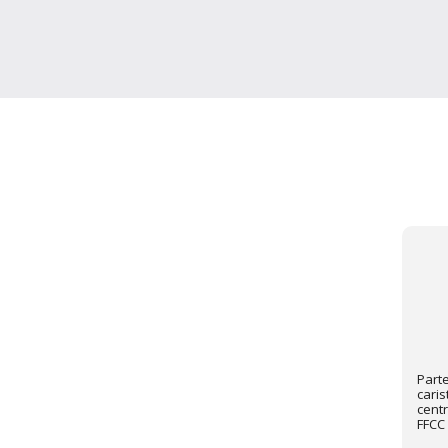
Part
caris
centr
FFCC 