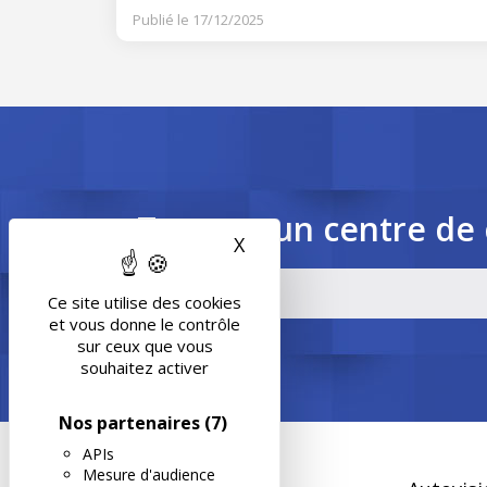
Publié le 17/12/2025
Trouvez un centre de 
X
Masquer le bandeau des 
Ce site utilise des cookies
et vous donne le contrôle
sur ceux que vous
souhaitez activer
Nos partenaires
(7)
APIs
Mesure d'audience