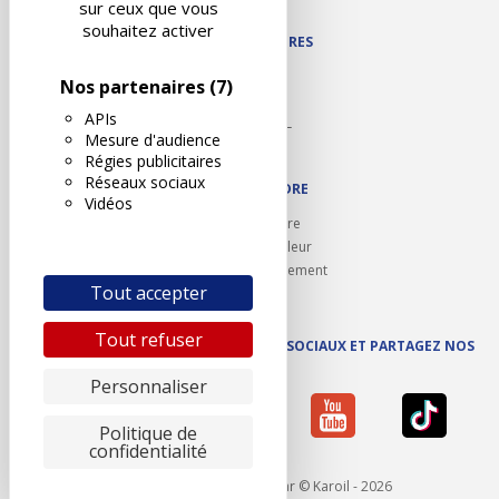
sur ceux que vous
souhaitez activer
NOS PARTENAIRES
Autodidact
Nos partenaires
(7)
Karoil
APIs
Autovision PL
Mesure d'audience
Motovision
Régies publicitaires
Réseaux sociaux
NOUS REJOINDRE
Vidéos
Ouvrir un centre
Devenez contrôleur
Carrières et recrutement
Tout accepter
Tout refuser
SUIVEZ AUTOVISION SUR LES RÉSEAUX SOCIAUX ET PARTAGEZ NOS
ACTUS
Personnaliser
Politique de
confidentialité
Mentions légales
- Réalisé par © Karoil - 2026