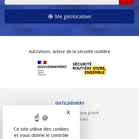
Me géolocaliser
Autovision, acteur de la sécurité routière
OUTILS/DIVERS
X
Masquer le bandeau des 
Rappel contrôle technique gratuit
Partenariats/Remises
Liens utiles
Ce site utilise des cookies
Contact
et vous donne le contrôle
Plan du site