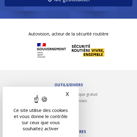
Autovision, acteur de la sécurité routière
OUTILS/DIVERS
X
Masquer le bandeau des 
Rappel contrôle technique gratuit
Partenariats/Remises
Liens utiles
Ce site utilise des cookies
Contact
et vous donne le contrôle
Plan du site
sur ceux que vous
souhaitez activer
NOS PARTENAIRES