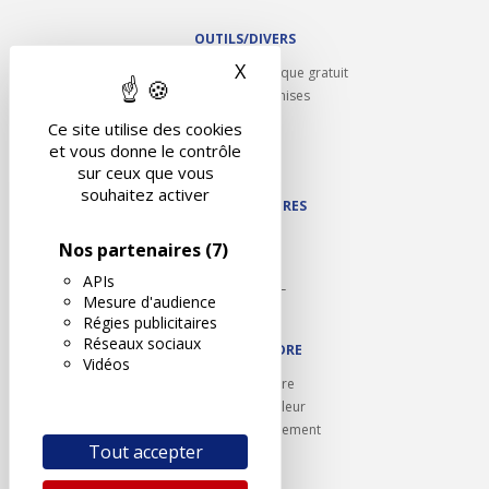
OUTILS/DIVERS
X
Masquer le bandeau des 
Rappel contrôle technique gratuit
Partenariats/Remises
Liens utiles
Ce site utilise des cookies
Contact
et vous donne le contrôle
Plan du site
sur ceux que vous
souhaitez activer
NOS PARTENAIRES
Autodidact
Nos partenaires
(7)
Karoil
APIs
Autovision PL
Mesure d'audience
Motovision
Régies publicitaires
Réseaux sociaux
NOUS REJOINDRE
Vidéos
Ouvrir un centre
Devenez contrôleur
Carrières et recrutement
Tout accepter