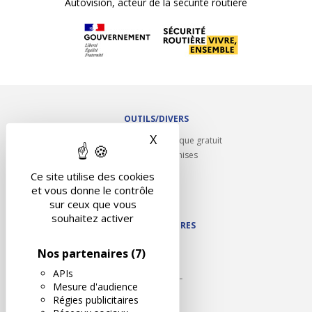
Autovision, acteur de la sécurité routière
OUTILS/DIVERS
X
Masquer le bandeau des 
Rappel contrôle technique gratuit
Partenariats/Remises
Liens utiles
Ce site utilise des cookies
Contact
et vous donne le contrôle
Plan du site
sur ceux que vous
souhaitez activer
NOS PARTENAIRES
Autodidact
Nos partenaires
(7)
Karoil
APIs
Autovision PL
Mesure d'audience
Motovision
Régies publicitaires