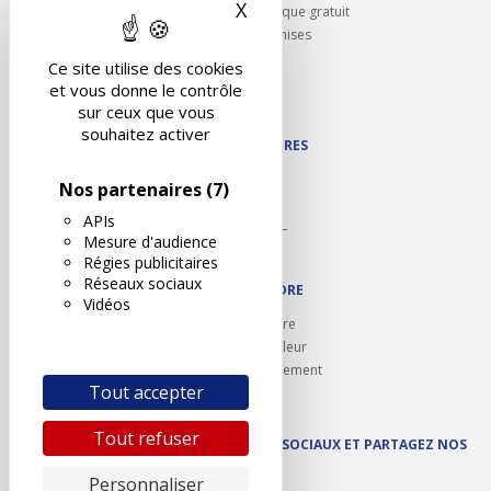
X
Masquer le bandeau des 
Rappel contrôle technique gratuit
Partenariats/Remises
Liens utiles
Ce site utilise des cookies
Contact
et vous donne le contrôle
Plan du site
sur ceux que vous
souhaitez activer
NOS PARTENAIRES
Autodidact
Nos partenaires
(7)
Karoil
APIs
Autovision PL
Mesure d'audience
Motovision
Régies publicitaires
Réseaux sociaux
NOUS REJOINDRE
Vidéos
Ouvrir un centre
Devenez contrôleur
Carrières et recrutement
Tout accepter
Tout refuser
SUIVEZ AUTOVISION SUR LES RÉSEAUX SOCIAUX ET PARTAGEZ NOS
ACTUS
Personnaliser