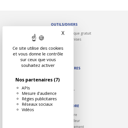
OUTILS/DIVERS
X
Masquer le bandeau des 
Rappel contrôle technique gratuit
Partenariats/Remises
Liens utiles
Ce site utilise des cookies
Contact
et vous donne le contrôle
Plan du site
sur ceux que vous
souhaitez activer
NOS PARTENAIRES
Autodidact
Nos partenaires
(7)
Karoil
APIs
Autovision PL
Mesure d'audience
Motovision
Régies publicitaires
Réseaux sociaux
NOUS REJOINDRE
Vidéos
Ouvrir un centre
Devenez contrôleur
Carrières et recrutement