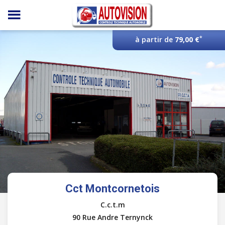
Panneau de gestion des cookies
*
à partir de
79,00 €
Cct Montcornetois
C.c.t.m
90 Rue Andre Ternynck