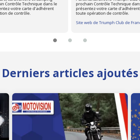
on le plus proche de chez vous,
avec "Mon Automobile Club", memb
tre controleur technique avant
Pour profiter d'une remise de 15
centre Autovision le plus proche 
"Mon Automobile Club" à votre con
Site web de Mon Automobile Club
Derniers articles ajoutés