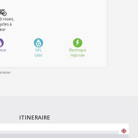
 3 roues,
ycles à
eur
ence
GPL
Électrique
GNV
Hybride
ontacter.
ITINERAIRE