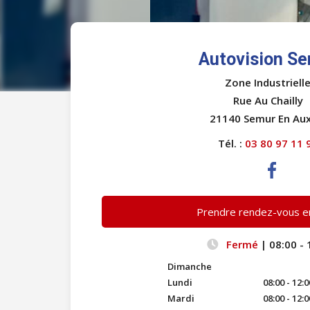
Autovision S
Zone Industriell
Rue Au Chailly
21140 Semur En Aux
Tél. :
03 80 97 11 
Prendre rendez-vous en
Fermé
| 08:00 - 
Dimanche
Lundi
08:00 - 12:0
Mardi
08:00 - 12:0