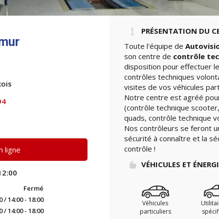
PRÉSENTATION DU C
emur
Toute l'équipe de
Autovisi
son centre de
contrôle te
e
disposition pour effectuer 
contrôles techniques volont
ois
visites de vos véhicules part
Notre centre est agréé pour
94
(contrôle technique scooter,
quads, contrôle technique vo
Nos contrôleurs se feront u
sécurité à connaître et la sé
contrôle !
 ligne
VÉHICULES ET ÉNERG
12:00
Fermé
0 / 14:00 - 18:00
Véhicules
Utilita
0 / 14:00 - 18:00
particuliers
spéci