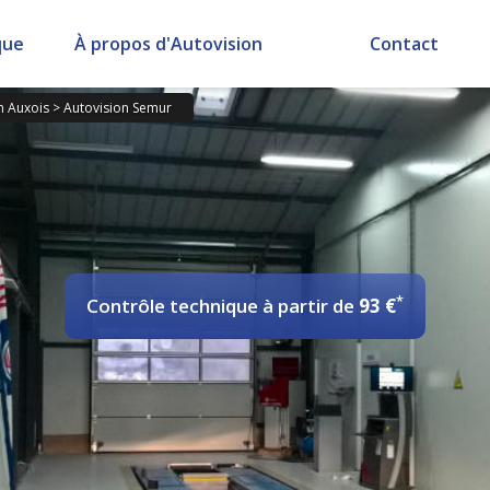
que
À propos d'Autovision
Contact
n Auxois
>
Autovision Semur
*
Contrôle technique
à partir de
93 €