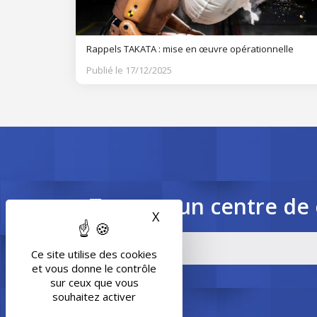
Rappels TAKATA : mise en œuvre opérationnelle
Publié le 17/12/2025
Trouvez un centre de 
X
Masquer le bandeau des 
Ce site utilise des cookies
et vous donne le contrôle
sur ceux que vous
souhaitez activer