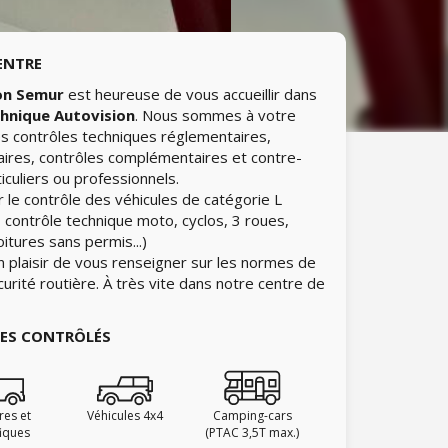
ENTRE
on Semur
est heureuse de vous accueillir dans
chnique Autovision
. Nous sommes à votre
les contrôles techniques réglementaires,
aires, contrôles complémentaires et contre-
iculiers ou professionnels.
 le contrôle des véhicules de catégorie L
 contrôle technique moto, cyclos, 3 roues,
itures sans permis...)
n plaisir de vous renseigner sur les normes de
curité routière. À très vite dans notre centre de
IES CONTRÔLÉS
ires et
Véhicules 4x4
Camping-cars
fiques
(PTAC 3,5T max.)