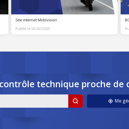
Site internet Motovision
BO
Publié le 02/02/2025
Pu
contrôle
technique
proche de 
cookies
Me géo