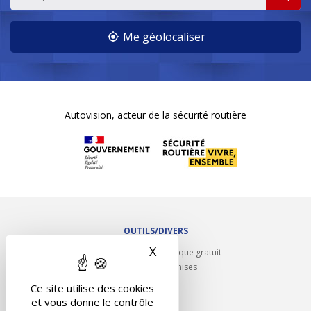
Me géolocaliser
Autovision, acteur de la sécurité routière
OUTILS/DIVERS
X
Masquer le bandeau des 
Rappel contrôle technique gratuit
Partenariats/Remises
Liens utiles
Ce site utilise des cookies
Contact
et vous donne le contrôle
Plan du site