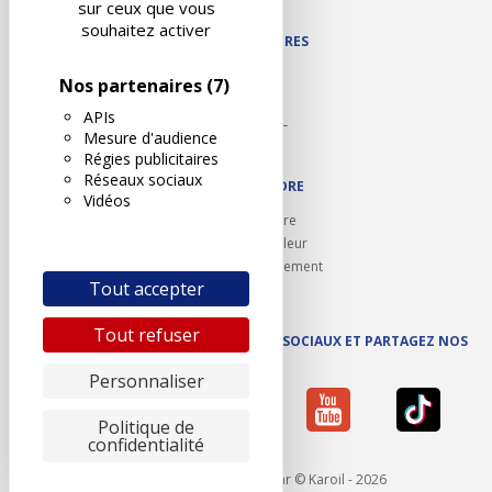
sur ceux que vous
souhaitez activer
NOS PARTENAIRES
Autodidact
Nos partenaires
(7)
Karoil
APIs
Autovision PL
Mesure d'audience
Motovision
Régies publicitaires
Réseaux sociaux
NOUS REJOINDRE
Vidéos
Ouvrir un centre
Devenez contrôleur
Carrières et recrutement
Tout accepter
Tout refuser
SUIVEZ AUTOVISION SUR LES RÉSEAUX SOCIAUX ET PARTAGEZ NOS
ACTUS
Personnaliser
Politique de
confidentialité
Mentions légales
- Réalisé par © Karoil - 2026