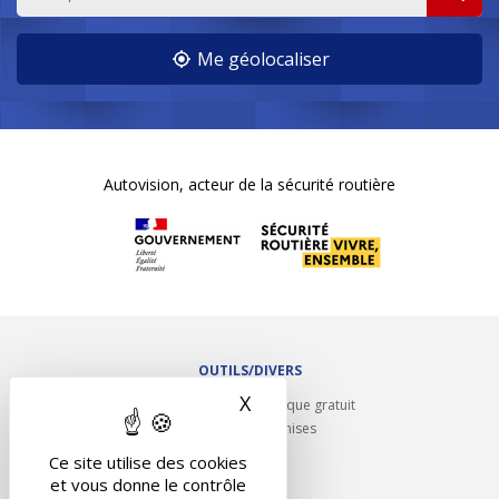
Me géolocaliser
Autovision, acteur de la sécurité routière
OUTILS/DIVERS
X
Masquer le bandeau des 
Rappel contrôle technique gratuit
Partenariats/Remises
Liens utiles
Ce site utilise des cookies
Contact
et vous donne le contrôle
Plan du site