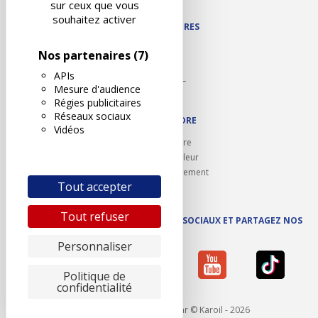
sur ceux que vous
souhaitez activer
NOS PARTENAIRES
Autodidact
Nos partenaires
(7)
Karoil
APIs
Autovision PL
Mesure d'audience
Motovision
Régies publicitaires
Réseaux sociaux
NOUS REJOINDRE
Vidéos
Ouvrir un centre
Devenez contrôleur
Carrières et recrutement
Tout accepter
Tout refuser
SUIVEZ AUTOVISION SUR LES RÉSEAUX SOCIAUX ET PARTAGEZ NOS
ACTUS
Personnaliser
Politique de
confidentialité
Mentions légales
- Réalisé par © Karoil - 2026