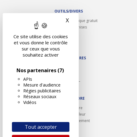
OUTILS/DIVERS
X
Masquer le bandeau des 
Rappel contrôle technique gratuit
Partenariats/Remises
Liens utiles
Ce site utilise des cookies
Contact
et vous donne le contrôle
Plan du site
sur ceux que vous
souhaitez activer
NOS PARTENAIRES
Autodidact
Nos partenaires
(7)
Karoil
APIs
Autovision PL
Mesure d'audience
Motovision
Régies publicitaires
Réseaux sociaux
NOUS REJOINDRE
Vidéos
Ouvrir un centre
Devenez contrôleur
Carrières et recrutement
Tout accepter