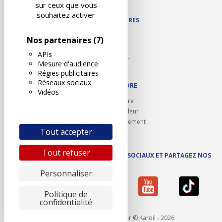
Plan du site
sur ceux que vous
souhaitez activer
NOS PARTENAIRES
Autodidact
Nos partenaires
(7)
Karoil
APIs
Autovision PL
Mesure d'audience
Motovision
Régies publicitaires
Réseaux sociaux
NOUS REJOINDRE
Vidéos
Ouvrir un centre
Devenez contrôleur
Carrières et recrutement
Tout accepter
Tout refuser
SUIVEZ AUTOVISION SUR LES RÉSEAUX SOCIAUX ET PARTAGEZ NOS
ACTUS
Personnaliser
Politique de
confidentialité
Mentions légales
- Réalisé par © Karoil - 2026