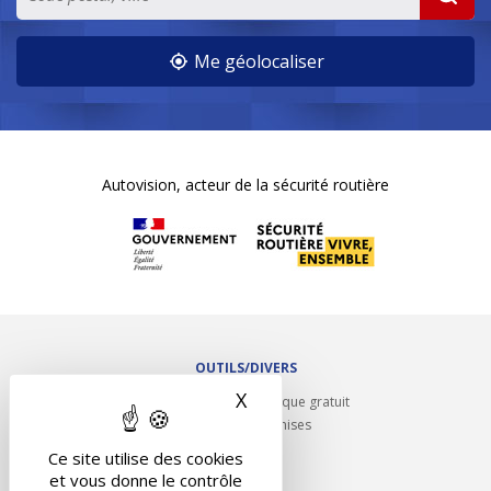
Me géolocaliser
Autovision, acteur de la sécurité routière
OUTILS/DIVERS
X
Masquer le bandeau des 
Rappel contrôle technique gratuit
Partenariats/Remises
Liens utiles
Ce site utilise des cookies
Contact
et vous donne le contrôle