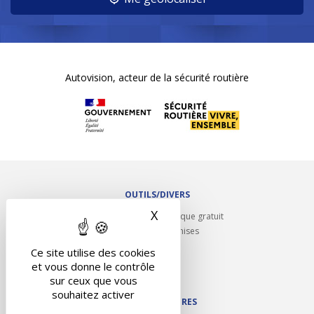
Autovision, acteur de la sécurité routière
OUTILS/DIVERS
X
Masquer le bandeau des 
Rappel contrôle technique gratuit
Partenariats/Remises
Liens utiles
Ce site utilise des cookies
Contact
et vous donne le contrôle
Plan du site
sur ceux que vous
souhaitez activer
NOS PARTENAIRES