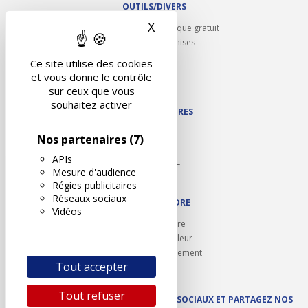
OUTILS/DIVERS
X
Masquer le bandeau des 
Rappel contrôle technique gratuit
Partenariats/Remises
Liens utiles
Ce site utilise des cookies
Contact
et vous donne le contrôle
Plan du site
sur ceux que vous
souhaitez activer
NOS PARTENAIRES
Autodidact
Nos partenaires
(7)
Karoil
APIs
Autovision PL
Mesure d'audience
Motovision
Régies publicitaires
Réseaux sociaux
NOUS REJOINDRE
Vidéos
Ouvrir un centre
Devenez contrôleur
Carrières et recrutement
Tout accepter
Tout refuser
SUIVEZ AUTOVISION SUR LES RÉSEAUX SOCIAUX ET PARTAGEZ NOS