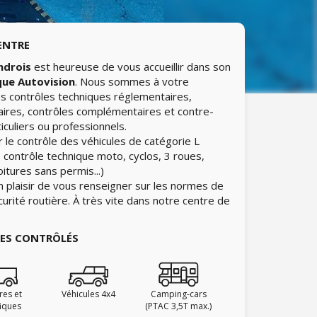
ENTRE
ndrois
est heureuse de vous accueillir dans son
que Autovision
. Nous sommes à votre
les contrôles techniques réglementaires,
aires, contrôles complémentaires et contre-
iculiers ou professionnels.
 le contrôle des véhicules de catégorie L
 contrôle technique moto, cyclos, 3 roues,
itures sans permis...)
n plaisir de vous renseigner sur les normes de
curité routière. À très vite dans notre centre de
IES CONTRÔLÉS
ires et
Véhicules 4x4
Camping-cars
fiques
(PTAC 3,5T max.)