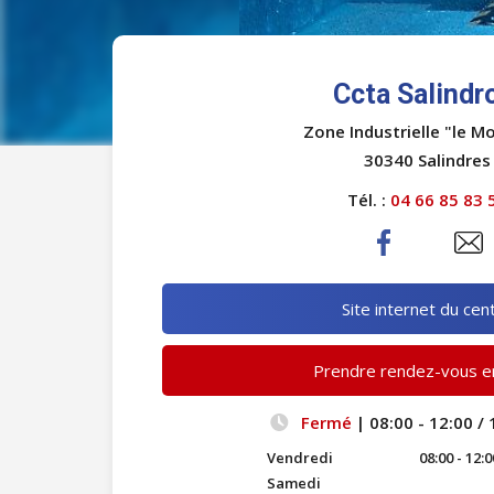
Ccta Salindr
Zone Industrielle "le M
30340 Salindres
Tél. :
04 66 85 83 
Site internet du cen
Prendre rendez-vous en
Fermé
| 08:00 - 12:00 / 
Vendredi
08:00 - 12:0
Samedi