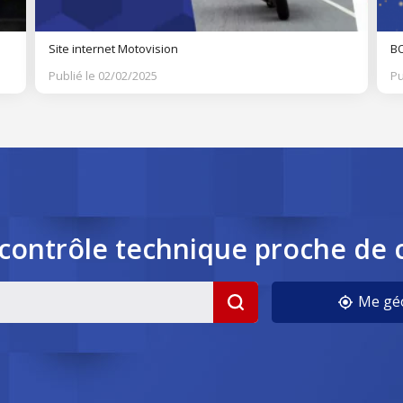
Site internet Motovision
BO
Publié le 02/02/2025
Pu
contrôle
technique
proche de 
cookies
Me géo