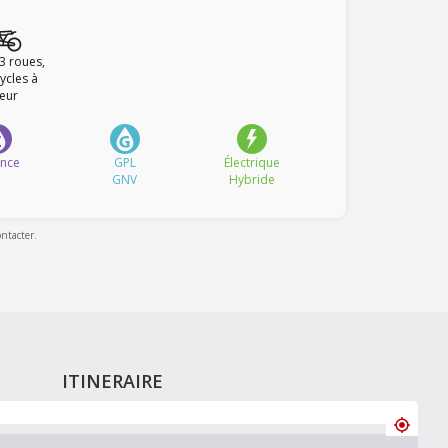
 3 roues,
ycles à
eur
ence
GPL
Électrique
GNV
Hybride
ontacter.
ITINERAIRE