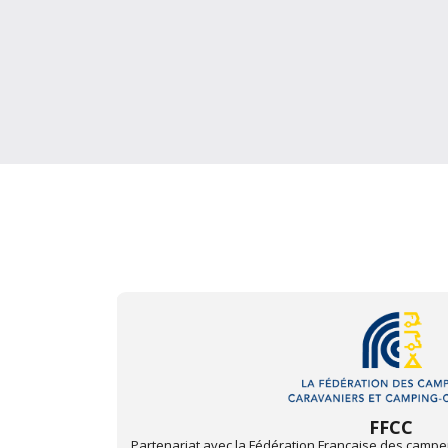
LAGANIER AUTOM
t camping-
Concession KIA