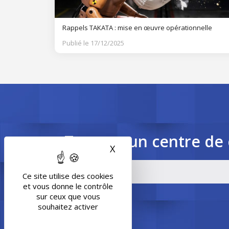
Rappels TAKATA : mise en œuvre opérationnelle
Publié le 17/12/2025
Trouvez un centre de 
X
Masquer le bandeau des 
Ce site utilise des cookies
et vous donne le contrôle
sur ceux que vous
souhaitez activer