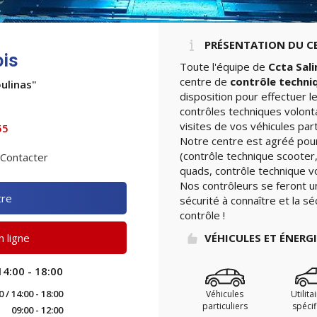
PRÉSENTATION DU C
ois
Toute l'équipe de
Ccta Sali
centre de
contrôle techni
oulinas"
disposition pour effectuer 
contrôles techniques volont
visites de vos véhicules part
55
Notre centre est agréé pour
(contrôle technique scooter,
Contacter
quads, contrôle technique vo
Nos contrôleurs se feront u
tre
sécurité à connaître et la sé
contrôle !
 ligne
VÉHICULES ET ÉNERG
14:00 - 18:00
0 / 14:00 - 18:00
Véhicules
Utilita
particuliers
spéci
09:00 - 12:00