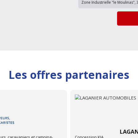
Les offres partenaires
OBILES
C
Concession CROSSCAMP etETRU