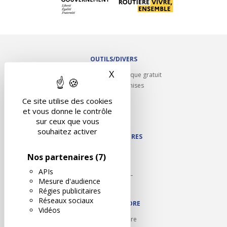
OUTILS/DIVERS
X
Masquer le bandeau des 
Rappel contrôle technique gratuit
Partenariats/Remises
Liens utiles
Ce site utilise des cookies
Contact
et vous donne le contrôle
Plan du site
sur ceux que vous
souhaitez activer
NOS PARTENAIRES
Autodidact
Nos partenaires
(7)
Karoil
APIs
Autovision PL
Mesure d'audience
Motovision
Régies publicitaires
Réseaux sociaux
NOUS REJOINDRE
Vidéos
Ouvrir un centre