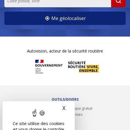
Me géolocaliser
Autovision, acteur de la sécurité routière
OUTILS/DIVERS
X
Masquer le bandeau des 
Rappel contrôle technique gratuit
Partenariats/Remises
Liens utiles
Ce site utilise des cookies
Contact
et vous donne le contrôle