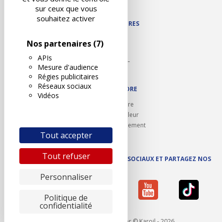
Plan du site
sur ceux que vous
souhaitez activer
NOS PARTENAIRES
Autodidact
Nos partenaires
(7)
Karoil
APIs
Autovision PL
Mesure d'audience
Motovision
Régies publicitaires
Réseaux sociaux
NOUS REJOINDRE
Vidéos
Ouvrir un centre
Devenez contrôleur
Carrières et recrutement
Tout accepter
Tout refuser
SUIVEZ AUTOVISION SUR LES RÉSEAUX SOCIAUX ET PARTAGEZ NOS
ACTUS
Personnaliser
Politique de
confidentialité
Mentions légales
- Réalisé par © Karoil - 2026