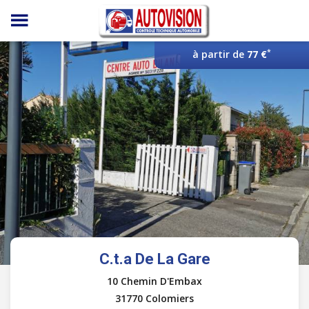
Panneau de gestion des cookies
*
à partir de
77 €
C.t.a De La Gare
10 Chemin D'Embax
31770 Colomiers