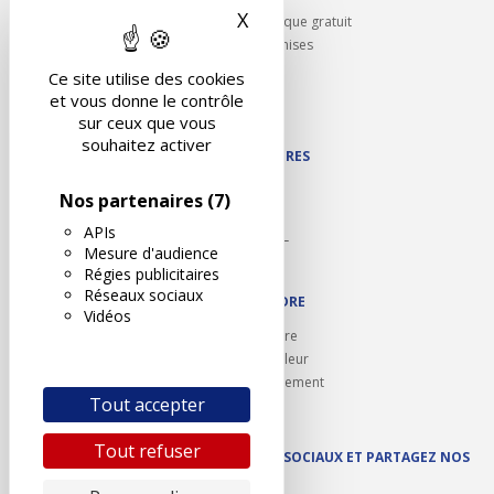
X
Masquer le bandeau des 
Rappel contrôle technique gratuit
Partenariats/Remises
Liens utiles
Ce site utilise des cookies
Contact
et vous donne le contrôle
Plan du site
sur ceux que vous
souhaitez activer
NOS PARTENAIRES
Autodidact
Nos partenaires
(7)
Karoil
APIs
Autovision PL
Mesure d'audience
Motovision
Régies publicitaires
Réseaux sociaux
NOUS REJOINDRE
Vidéos
Ouvrir un centre
Devenez contrôleur
Carrières et recrutement
Tout accepter
Tout refuser
SUIVEZ AUTOVISION SUR LES RÉSEAUX SOCIAUX ET PARTAGEZ NOS
ACTUS