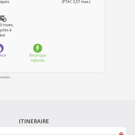
fiques
(PTAC 3,5T max.)
 3 roues,
ycles à
eur
ence
Électrique
Hybride
ontacter.
ITINERAIRE