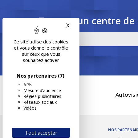
Trouvez un centre de 
X
Masquer le bandeau des 
Ce site utilise des cookies
et vous donne le contrôle
sur ceux que vous
souhaitez activer
Nos partenaires
(7)
APIs
Mesure d'audience
Autovisi
Régies publicitaires
Réseaux sociaux
Vidéos
OUTILS/DIVERS
NOS PARTENAI
Tout accepter