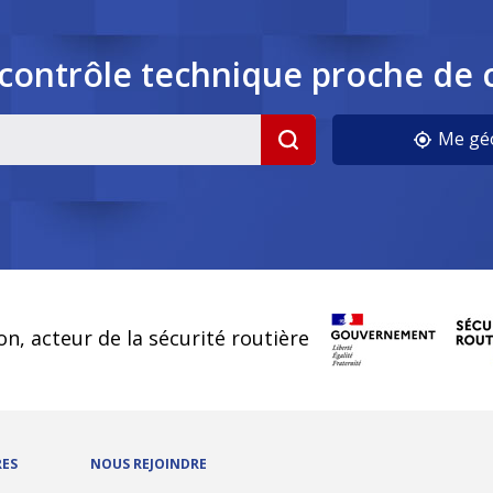
contrôle
technique
proche de 
cookies
Me géo
on, acteur de la sécurité routière
RES
NOUS REJOINDRE