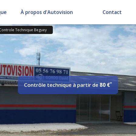
que
À propos d'Autovision
Contact
Controle Technique Beguey
*
Contrôle technique
à partir de
80 €