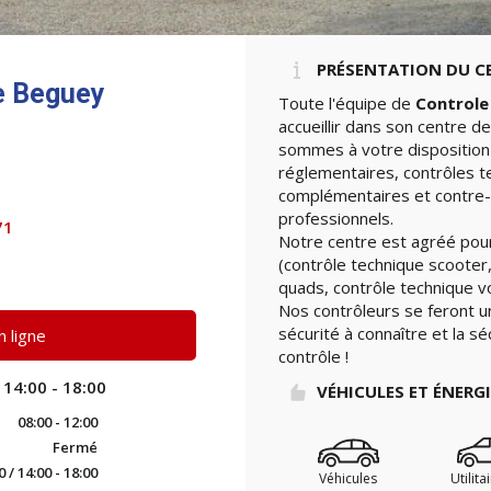
PRÉSENTATION DU C
e Beguey
Toute l'équipe de
Controle
accueillir dans son centre d
sommes à votre disposition 
réglementaires, contrôles t
complémentaires et contre-v
professionnels.
71
Notre centre est agréé pour
(contrôle technique scooter,
quads, contrôle technique vo
Nos contrôleurs se feront u
sécurité à connaître et la sé
 ligne
contrôle !
 14:00 - 18:00
VÉHICULES ET ÉNERG
08:00 - 12:00
Fermé
0 / 14:00 - 18:00
Véhicules
Utilita