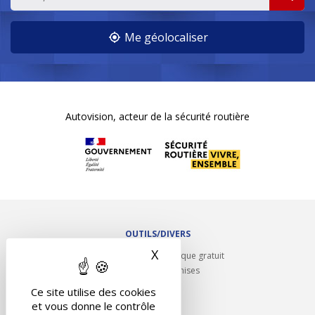
Me géolocaliser
Autovision, acteur de la sécurité routière
OUTILS/DIVERS
X
Masquer le bandeau des 
Rappel contrôle technique gratuit
Partenariats/Remises
Liens utiles
Ce site utilise des cookies
Contact
et vous donne le contrôle
Plan du site