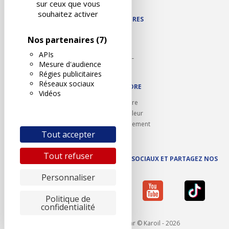
sur ceux que vous
souhaitez activer
NOS PARTENAIRES
Autodidact
Nos partenaires
(7)
Karoil
APIs
Autovision PL
Mesure d'audience
Motovision
Régies publicitaires
Réseaux sociaux
NOUS REJOINDRE
Vidéos
Ouvrir un centre
Devenez contrôleur
Carrières et recrutement
Tout accepter
Tout refuser
SUIVEZ AUTOVISION SUR LES RÉSEAUX SOCIAUX ET PARTAGEZ NOS
ACTUS
Personnaliser
Politique de
confidentialité
Mentions légales
- Réalisé par © Karoil - 2026