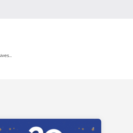
ves...