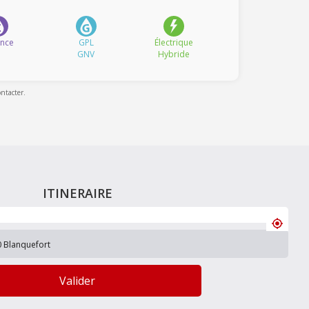
ence
GPL
Électrique
GNV
Hybride
ontacter.
ITINERAIRE
Valider