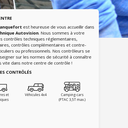
ENTRE
lanquefort
est heureuse de vous accueillir dans
chnique Autovision
. Nous sommes à votre
les contrôles techniques réglementaires,
aires, contrôles complémentaires et contre-
ticuliers ou professionnels. Nos contrôleurs se
nseigner sur les normes de sécurité à connaître
ès vite dans notre centre de contrôle !
IES CONTRÔLÉS
ires et
Véhicules 4x4
Camping-cars
fiques
(PTAC 3,5T max.)