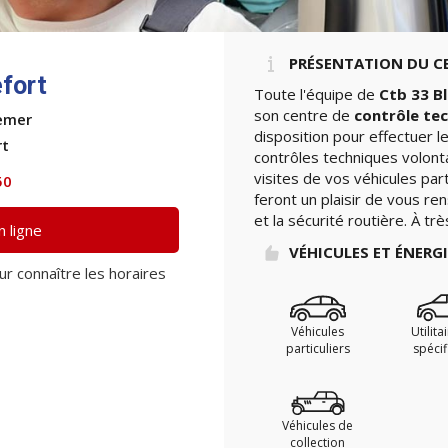
PRÉSENTATION DU C
fort
Toute l'équipe de
Ctb 33 B
son centre de
contrôle te
emer
disposition pour effectuer 
rt
contrôles techniques volont
visites de vos véhicules par
50
feront un plaisir de vous re
et la sécurité routière. À tr
 ligne
VÉHICULES ET ÉNERG
ur connaître les horaires
Véhicules
Utilita
particuliers
spéci
Véhicules de
collection