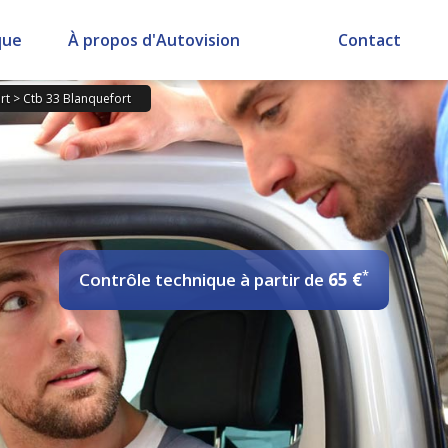
que
À propos d'Autovision
Contact
rt
>
Ctb 33 Blanquefort
*
Contrôle technique
à partir de
65 €