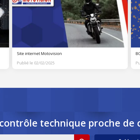
Site internet Motovision
BO
Publié le 02/02/2025
Pu
contrôle
technique
proche de 
cookies