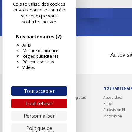
Ce site utilise des cookies
et vous donne le contrôle
sur ceux que vous
souhaitez activer
Nos partenaires
(7)
APIs
Mesure d'audience
Autovisi
Régies publicitaires
Réseaux sociaux
Vidéos
OUTILS/DIVERS
NOS PARTENAI
Tout accepter
Rappel contrôle technique gratuit
Autodidact
Tout refuser
Partenariats/Remises
Karoil
Liens utiles
Autovision PL
Personnaliser
Contact
Motovision
Plan du site
Politique de