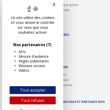
X
Masquer le bandeau des 
Rappel contrôle technique gratuit
Partenariats/Remises
Liens utiles
Ce site utilise des cookies
Contact
et vous donne le contrôle
Plan du site
sur ceux que vous
souhaitez activer
NOS PARTENAIRES
Autodidact
Nos partenaires
(7)
Karoil
APIs
Autovision PL
Mesure d'audience
Motovision
Régies publicitaires
Réseaux sociaux
NOUS REJOINDRE
Vidéos
Ouvrir un centre
Devenez contrôleur
Carrières et recrutement
Tout accepter
Tout refuser
SUIVEZ AUTOVISION SUR LES RÉSEAUX SOCIAUX ET PARTAGEZ NOS
ACTUS