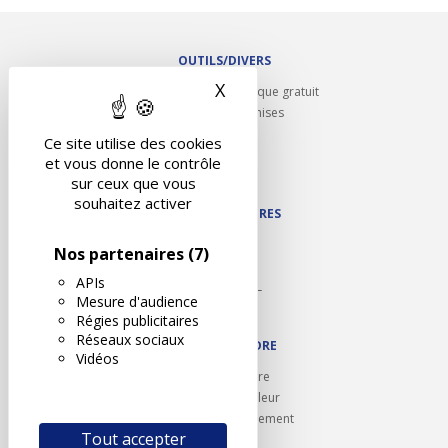
OUTILS/DIVERS
X
Masquer le bandeau des 
Rappel contrôle technique gratuit
Partenariats/Remises
Liens utiles
Ce site utilise des cookies
Contact
et vous donne le contrôle
Plan du site
sur ceux que vous
souhaitez activer
NOS PARTENAIRES
Autodidact
Nos partenaires
(7)
Karoil
APIs
Autovision PL
Mesure d'audience
Motovision
Régies publicitaires
Réseaux sociaux
NOUS REJOINDRE
Vidéos
Ouvrir un centre
Devenez contrôleur
Carrières et recrutement
Tout accepter