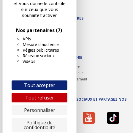
Contact
et vous donne le contrôle
Plan du site
sur ceux que vous
souhaitez activer
NOS PARTENAIRES
Autodidact
Nos partenaires
(7)
Karoil
APIs
Autovision PL
Mesure d'audience
Motovision
Régies publicitaires
Réseaux sociaux
NOUS REJOINDRE
Vidéos
Ouvrir un centre
Devenez contrôleur
Carrières et recrutement
Tout accepter
Tout refuser
SUIVEZ AUTOVISION SUR LES RÉSEAUX SOCIAUX ET PARTAGEZ NOS
ACTUS
Personnaliser
Politique de
confidentialité