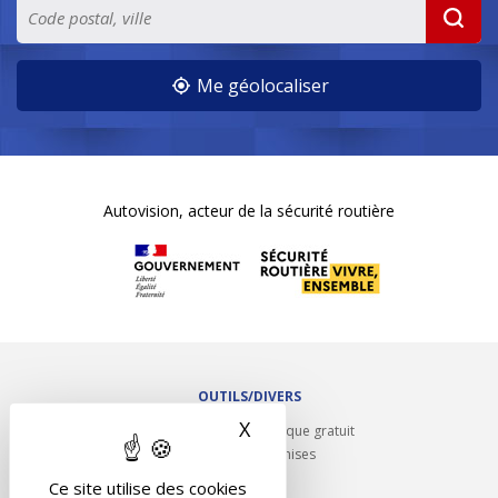
Me géolocaliser
Autovision, acteur de la sécurité routière
OUTILS/DIVERS
X
Masquer le bandeau des 
Rappel contrôle technique gratuit
Partenariats/Remises
Liens utiles
Ce site utilise des cookies