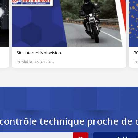
Site internet Motovision
BO
Publié le 02/02/2025
Pu
contrôle
technique
proche de 
cookies