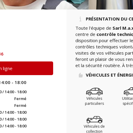
PRÉSENTATION DU C
Toute l'équipe de
Sarl M.a.
centre de
contrôle techni
l
disposition pour effectuer 
contrôles techniques volont
visites de vos véhicules par
36
feront un plaisir de vous re
et la sécurité routière. À tr
 ligne
VÉHICULES ET ÉNERG
14:00 - 18:00
0 / 14:00 - 18:00
Fermé
Véhicules
Utilita
particuliers
spéci
Fermé
0 / 14:00 - 18:00
0 / 14:00 - 18:00
0 / 14:00 - 18:00
Véhicules de
collection