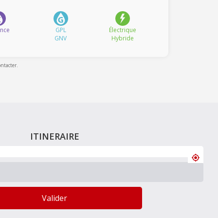
ence
GPL
Électrique
GNV
Hybride
ontacter.
ITINERAIRE
Valider