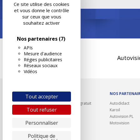
Ce site utilise des cookies
et vous donne le contrôle
sur ceux que vous
souhaitez activer
Nos partenaires
(7)
APIs
Mesure d'audience
Autovisi
Régies publicitaires
Réseaux sociaux
Vidéos
OUTILS/DIVERS
NOS PARTENAI
Tout accepter
Rappel contrôle technique gratuit
Autodidact
Tout refuser
Partenariats/Remises
Karoil
Liens utiles
Autovision PL
Personnaliser
Contact
Motovision
Plan du site
Politique de