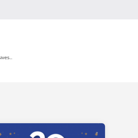
ves...