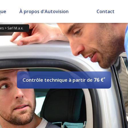
que
À propos d'Autovision
Contact
es
>
Sarl M.a.x.
*
Contrôle technique
à partir de
76 €