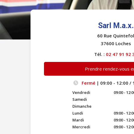
Sarl M.a.x.
60 Rue Quintefo
37600 Loches
Tél. :
02 47 91 92 
Prendre rendez-vous en
Fermé
| 09:00 - 12:00 / 
Vendredi
09:00 - 12:0
Samedi
Dimanche
Lundi
09:00 - 12:0
Mardi
09:00 - 12:0
Mercredi
09:00 - 12:0