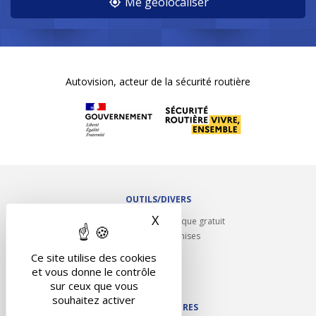
Me géolocaliser
Autovision, acteur de la sécurité routière
OUTILS/DIVERS
X
Masquer le bandeau des 
Rappel contrôle technique gratuit
Partenariats/Remises
Liens utiles
Ce site utilise des cookies
Contact
et vous donne le contrôle
Plan du site
sur ceux que vous
souhaitez activer
NOS PARTENAIRES