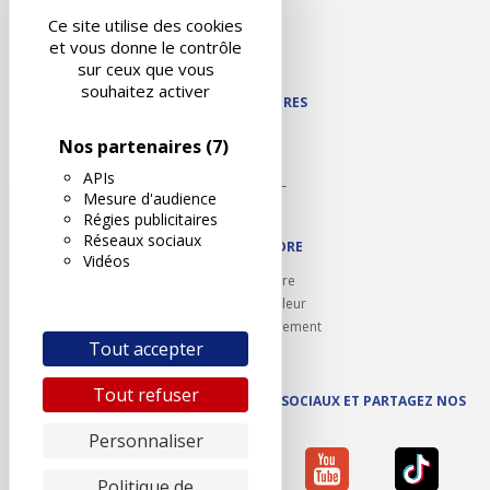
Liens utiles
Ce site utilise des cookies
Contact
et vous donne le contrôle
Plan du site
sur ceux que vous
souhaitez activer
NOS PARTENAIRES
Autodidact
Nos partenaires
(7)
Karoil
APIs
Autovision PL
Mesure d'audience
Motovision
Régies publicitaires
Réseaux sociaux
NOUS REJOINDRE
Vidéos
Ouvrir un centre
Devenez contrôleur
Carrières et recrutement
Tout accepter
Tout refuser
SUIVEZ AUTOVISION SUR LES RÉSEAUX SOCIAUX ET PARTAGEZ NOS
ACTUS
Personnaliser
Politique de