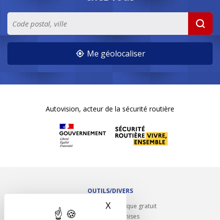
Me géolocaliser
Autovision, acteur de la sécurité routière
OUTILS/DIVERS
X
Masquer le bandeau des 
Rappel contrôle technique gratuit
Partenariats/Remises