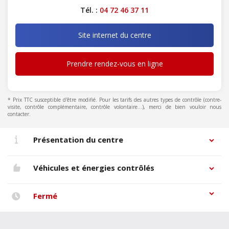
Tél. :
04 72 46 37 11
Site internet du centre
Prendre rendez-vous en ligne
* Prix TTC susceptible d'être modifié. Pour les tarifs des autres types de contrôle (contre-
visite, contrôle complémentaire, contrôle volontaire...), merci de bien vouloir nous
contacter.
Présentation du centre
Véhicules et énergies contrôlés
Fermé