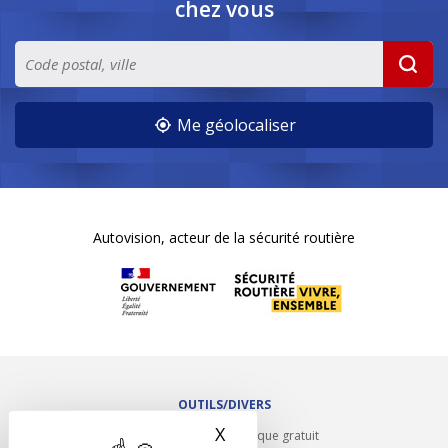
chez vous
Me géolocaliser
Autovision, acteur de la sécurité routière
OUTILS/DIVERS
X
Masquer le bandeau des 
Rappel contrôle technique gratuit