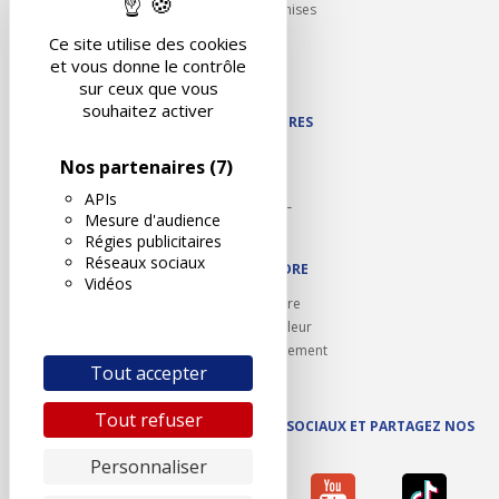
Partenariats/Remises
Liens utiles
Ce site utilise des cookies
Contact
et vous donne le contrôle
Plan du site
sur ceux que vous
souhaitez activer
NOS PARTENAIRES
Autodidact
Nos partenaires
(7)
Karoil
APIs
Autovision PL
Mesure d'audience
Motovision
Régies publicitaires
Réseaux sociaux
NOUS REJOINDRE
Vidéos
Ouvrir un centre
Devenez contrôleur
Carrières et recrutement
Tout accepter
Tout refuser
SUIVEZ AUTOVISION SUR LES RÉSEAUX SOCIAUX ET PARTAGEZ NOS
ACTUS
Personnaliser