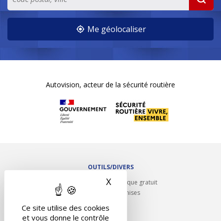
Me géolocaliser
Autovision, acteur de la sécurité routière
OUTILS/DIVERS
X
Masquer le bandeau des 
Rappel contrôle technique gratuit
Partenariats/Remises
Liens utiles
Ce site utilise des cookies
Contact
et vous donne le contrôle