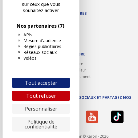
Plan du site
sur ceux que vous
souhaitez activer
NOS PARTENAIRES
Autodidact
Nos partenaires
(7)
Karoil
APIs
Autovision PL
Mesure d'audience
Motovision
Régies publicitaires
Réseaux sociaux
NOUS REJOINDRE
Vidéos
Ouvrir un centre
Devenez contrôleur
Carrières et recrutement
Tout accepter
Tout refuser
SUIVEZ AUTOVISION SUR LES RÉSEAUX SOCIAUX ET PARTAGEZ NOS
ACTUS
Personnaliser
Politique de
confidentialité
Mentions légales
- Réalisé par © Karoil - 2026