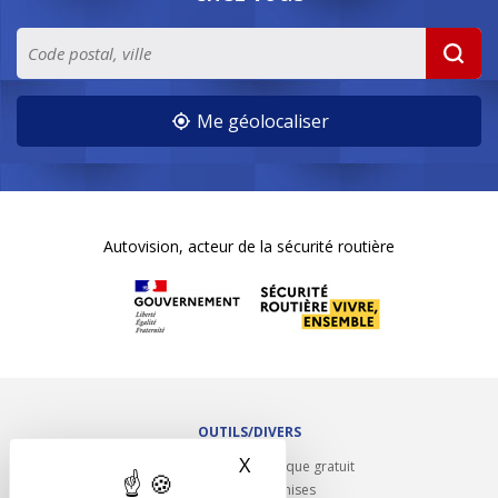
Me géolocaliser
Autovision, acteur de la sécurité routière
OUTILS/DIVERS
X
Masquer le bandeau des 
Rappel contrôle technique gratuit
Partenariats/Remises