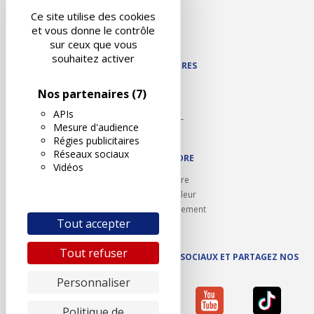
Liens utiles
Ce site utilise des cookies
Contact
et vous donne le contrôle
Plan du site
sur ceux que vous
souhaitez activer
NOS PARTENAIRES
Autodidact
Nos partenaires
(7)
Karoil
APIs
Autovision PL
Mesure d'audience
Motovision
Régies publicitaires
Réseaux sociaux
NOUS REJOINDRE
Vidéos
Ouvrir un centre
Devenez contrôleur
Carrières et recrutement
Tout accepter
Tout refuser
SUIVEZ AUTOVISION SUR LES RÉSEAUX SOCIAUX ET PARTAGEZ NOS
ACTUS
Personnaliser
Politique de