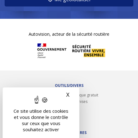
Autovision, acteur de la sécurité routière
OUTILS/DIVERS
X
Masquer le bandeau des 
Rappel contrôle technique gratuit
Partenariats/Remises
Liens utiles
Ce site utilise des cookies
Contact
et vous donne le contrôle
Plan du site
sur ceux que vous
souhaitez activer
NOS PARTENAIRES