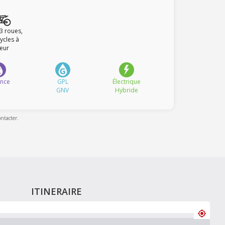
 3 roues,
ycles à
eur
ence
GPL
Électrique
GNV
Hybride
ontacter.
ITINERAIRE