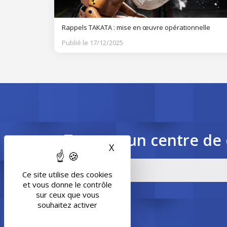
Rappels TAKATA : mise en œuvre opérationnelle
Publié le 17/12/2025
Trouvez un centre de 
X
Masquer le bandeau des 
Ce site utilise des cookies
et vous donne le contrôle
sur ceux que vous
souhaitez activer