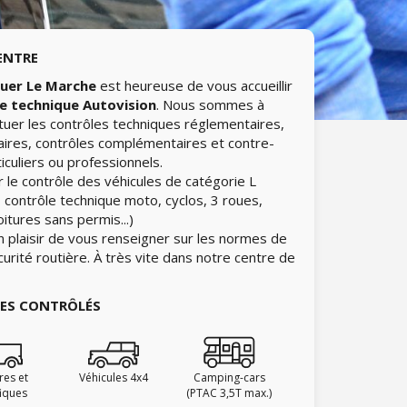
ENTRE
uer Le Marche
est heureuse de vous accueillir
e technique Autovision
. Nous sommes à
ctuer les contrôles techniques réglementaires,
aires, contrôles complémentaires et contre-
iculiers ou professionnels.
 le contrôle des véhicules de catégorie L
 contrôle technique moto, cyclos, 3 roues,
itures sans permis...)
n plaisir de vous renseigner sur les normes de
curité routière. À très vite dans notre centre de
IES CONTRÔLÉS
ires et
Véhicules 4x4
Camping-cars
fiques
(PTAC 3,5T max.)