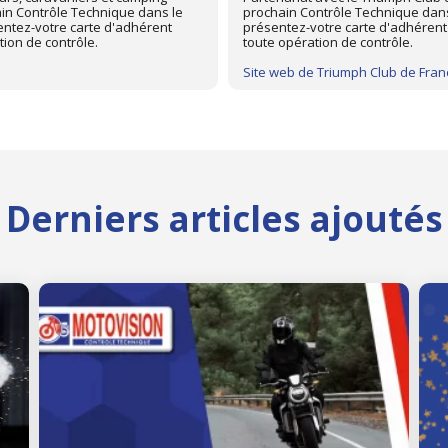
on le plus proche de chez vous,
caristes. Pour profiter d'une rem
tre controleur technique avant
centre Autovision le plus proche 
FFCC à votre controleur technique
Site web de FFCC
Derniers articles ajoutés