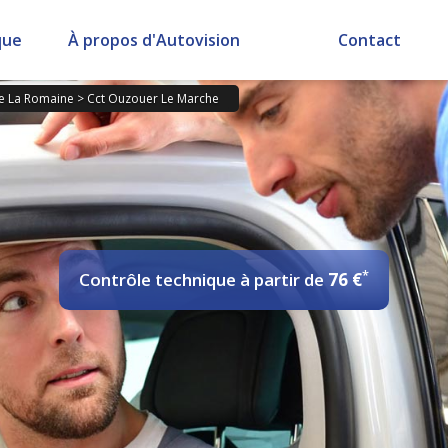
que
À propos d'Autovision
Contact
e La Romaine
>
Cct Ouzouer Le Marche
*
Contrôle technique
à partir de
76 €