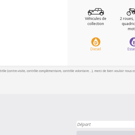
Véhicules de
2 roues,
collection
quadric
mot
Diesel
Ess
ntrôle (contre-visite, contrôle complémentaire, contrôle volontaire...), merci de bien vouloir nous c