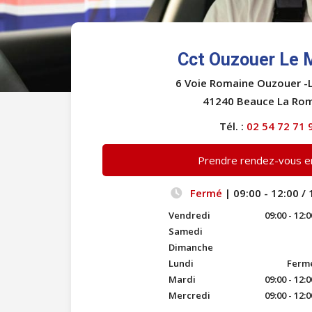
Cct Ouzouer Le 
6 Voie Romaine Ouzouer -
41240 Beauce La Ro
Tél. :
02 54 72 71 
Prendre rendez-vous en
Fermé
| 09:00 - 12:00 / 
Vendredi
09:00 - 12:0
Samedi
Dimanche
Lundi
Fermé 
Mardi
09:00 - 12:0
Mercredi
09:00 - 12:0