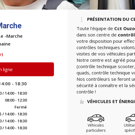
PRÉSENTATION DU C
Marche
Toute l'équipe de
Cct Ouzo
dans son centre de
contrôl
Le -Marche
votre disposition pour effe
maine
contrôles techniques volont
visites de vos véhicules part
91
Notre centre est agréé pour
(contrôle technique scooter,
 ligne
quads, contrôle technique vo
Nos contrôleurs se feront u
14:00 - 18:30
sécurité à connaître et la sé
contrôle !
0 / 14:00 - 18:30
08:00 - 12:30
VÉHICULES ET ÉNERG
Fermé
/ 14:00 - 18:30
0 / 14:00 - 18:30
Véhicules
Utilita
0 / 14:00 - 18:30
particuliers
spéci