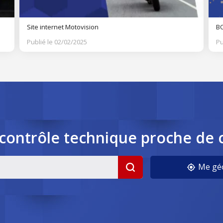
Site internet Motovision
BO
Publié le 02/02/2025
Pu
contrôle
technique
proche de 
cookies
Me géo