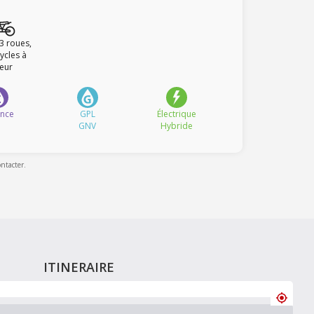
 3 roues,
ycles à
eur
ence
GPL
Électrique
GNV
Hybride
ontacter.
ITINERAIRE