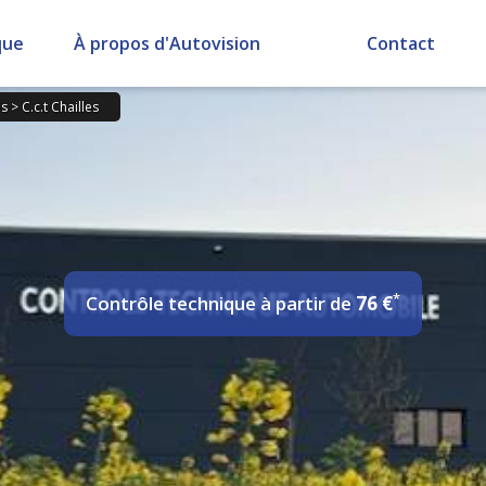
que
À propos d'Autovision
Contact
es
>
C.c.t Chailles
*
Contrôle technique
à partir de
76 €