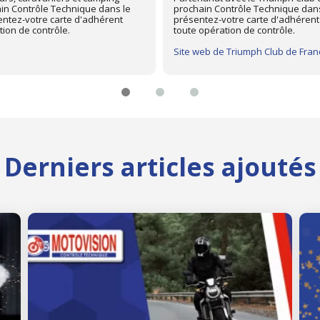
on le plus proche de chez vous,
avec "Mon Automobile Club", memb
tre controleur technique avant
Pour profiter d'une remise de 15
centre Autovision le plus proche 
"Mon Automobile Club" à votre con
Site web de Mon Automobile Club
Derniers articles ajoutés