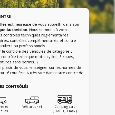
ENTRE
lles
est heureuse de vous accueillir dans son
que Autovision
. Nous sommes à votre
les contrôles techniques réglementaires,
aires, contrôles complémentaires et contre-
iculiers ou professionnels.
 le contrôle des véhicules de catégorie L
 contrôle technique moto, cyclos, 3 roues,
itures sans permis...)
n plaisir de vous renseigner sur les normes de
curité routière. À très vite dans notre centre de
IES CONTRÔLÉS
ires et
Véhicules 4x4
Camping-cars
fiques
(PTAC 3,5T max.)