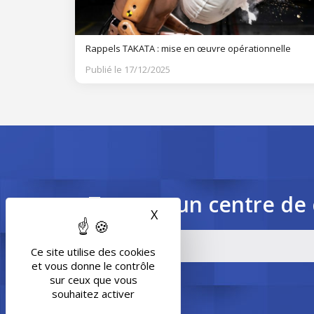
Rappels TAKATA : mise en œuvre opérationnelle
Publié le 17/12/2025
Trouvez un centre de 
X
Masquer le bandeau des 
Ce site utilise des cookies
et vous donne le contrôle
sur ceux que vous
souhaitez activer