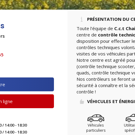
PRÉSENTATION DU C
es
Toute l'équipe de
C.c.t Chai
centre de
contrôle techni
rs
disposition pour effectuer 
contrôles techniques volont
visites de vos véhicules part
65
Notre centre est agréé pour
(contrôle technique scooter,
quads, contrôle technique vo
Nos contrôleurs se feront u
tre
sécurité à connaître et la sé
contrôle !
 ligne
VÉHICULES ET ÉNERG
0 / 14:00 - 18:30
Véhicules
Utilita
particuliers
spéci
0 / 14:00 - 18:30