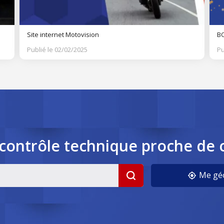
Site internet Motovision
BO
Publié le 02/02/2025
Pu
contrôle
technique
proche de 
cookies
Me géo