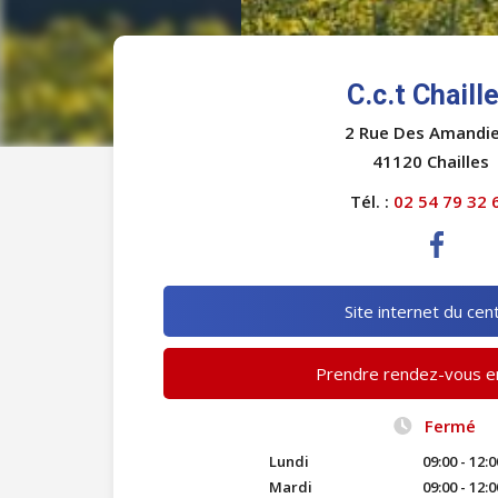
C.c.t Chaill
2 Rue Des Amandie
41120 Chailles
Tél. :
02 54 79 32 
Site internet du cen
Prendre rendez-vous en
Fermé
Lundi
09:00 - 12:0
Mardi
09:00 - 12:0