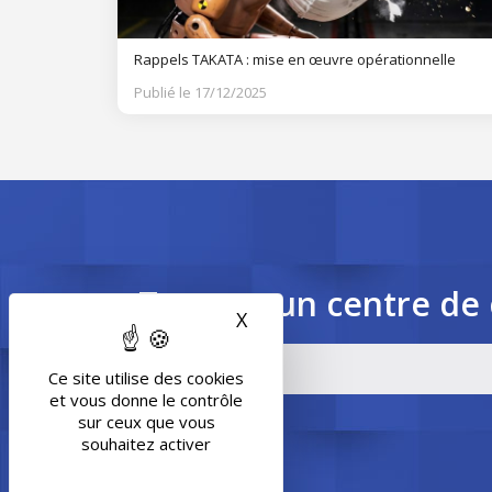
Rappels TAKATA : mise en œuvre opérationnelle
Publié le 17/12/2025
Trouvez un centre de 
X
Masquer le bandeau des 
Ce site utilise des cookies
et vous donne le contrôle
sur ceux que vous
souhaitez activer