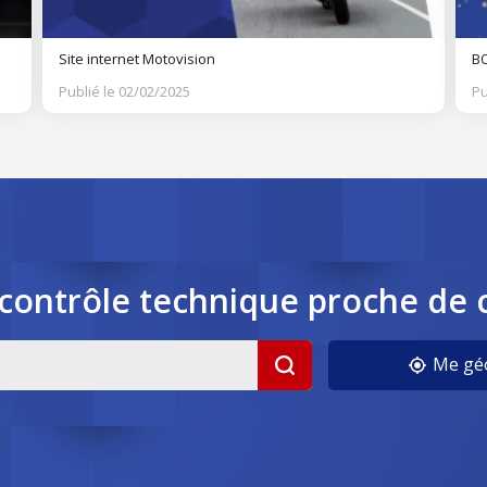
Site internet Motovision
BO
Publié le 02/02/2025
Pu
contrôle
technique
proche de 
cookies
Me géo