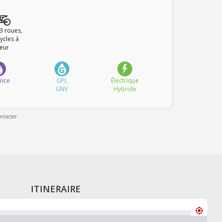
 3 roues,
ycles à
eur
ence
GPL
Électrique
GNV
Hybride
ontacter.
ITINERAIRE