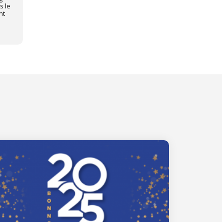
s le
nt