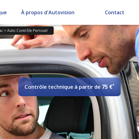
que
À propos d'Autovision
Contact
ac
>
Auto Contrôle Perrusel
*
Contrôle technique
à partir de
75 €