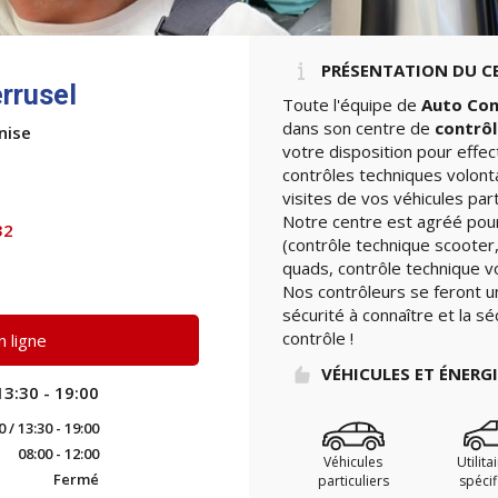
PRÉSENTATION DU C
rrusel
Toute l'équipe de
Auto Con
dans son centre de
contrôl
nise
votre disposition pour effe
contrôles techniques volont
visites de vos véhicules part
Notre centre est agréé pour
32
(contrôle technique scooter,
quads, contrôle technique vo
Nos contrôleurs se feront u
sécurité à connaître et la sé
contrôle !
 ligne
VÉHICULES ET ÉNERG
13:30 - 19:00
0 / 13:30 - 19:00
08:00 - 12:00
Véhicules
Utilita
Fermé
particuliers
spéci