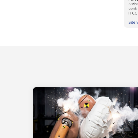
caris
centr
FFCC 
Site