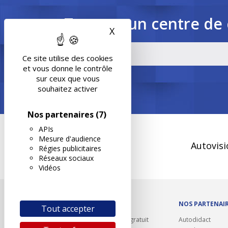
Trouvez un centre de 
X
Masquer le bandeau des 
Ce site utilise des cookies
et vous donne le contrôle
sur ceux que vous
souhaitez activer
Nos partenaires
(7)
APIs
Mesure d'audience
Autovisi
Régies publicitaires
Réseaux sociaux
Vidéos
OUTILS/DIVERS
NOS PARTENAI
Tout accepter
Rappel contrôle technique gratuit
Autodidact