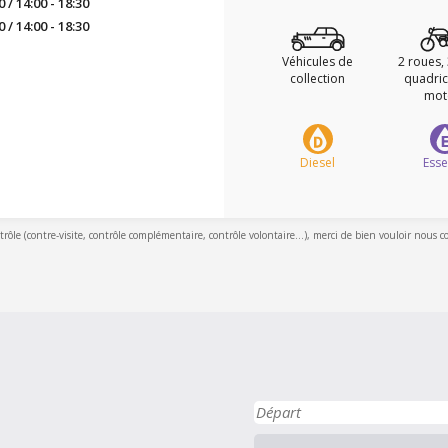
0 / 14:00 - 18:30
0 / 14:00 - 18:30
Véhicules de
2 roues,
collection
quadric
mot
Diesel
Ess
ntrôle (contre-visite, contrôle complémentaire, contrôle volontaire...), merci de bien vouloir nous c