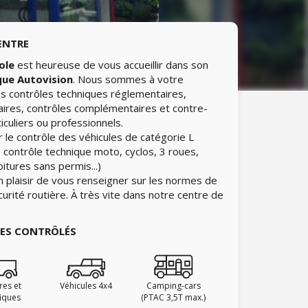
ENTRE
ole
est heureuse de vous accueillir dans son
que Autovision
. Nous sommes à votre
les contrôles techniques réglementaires,
aires, contrôles complémentaires et contre-
iculiers ou professionnels.
 le contrôle des véhicules de catégorie L
 contrôle technique moto, cyclos, 3 roues,
itures sans permis...)
n plaisir de vous renseigner sur les normes de
curité routière. À très vite dans notre centre de
IES CONTRÔLÉS
ires et
Véhicules 4x4
Camping-cars
fiques
(PTAC 3,5T max.)