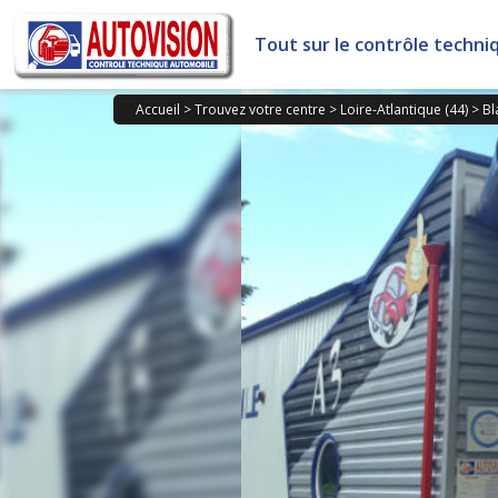
Panneau de gestion des cookies
Tout sur le contrôle techni
Accueil
>
Trouvez votre centre
>
Loire-Atlantique (44)
>
Bl