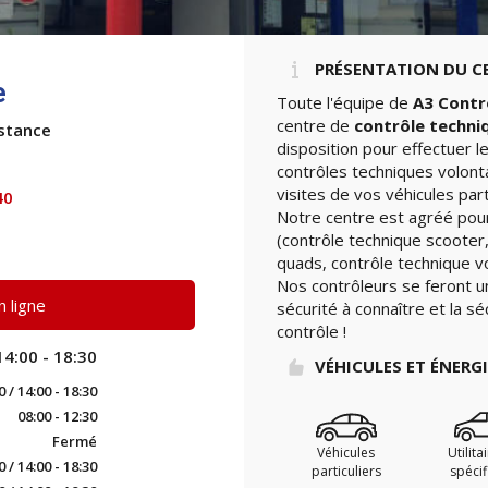
PRÉSENTATION DU C
e
Toute l'équipe de
A3 Contr
centre de
contrôle techni
istance
disposition pour effectuer 
contrôles techniques volont
visites de vos véhicules part
40
Notre centre est agréé pour
(contrôle technique scooter,
quads, contrôle technique vo
Nos contrôleurs se feront u
 ligne
sécurité à connaître et la sé
contrôle !
14:00 - 18:30
VÉHICULES ET ÉNERG
0 / 14:00 - 18:30
08:00 - 12:30
Fermé
Véhicules
Utilita
0 / 14:00 - 18:30
particuliers
spéci