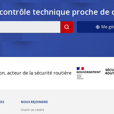
contrôle
technique
proche de 
cookies
Me géo
on, acteur de la sécurité routière
RES
NOUS REJOINDRE
Ouvrir un centre