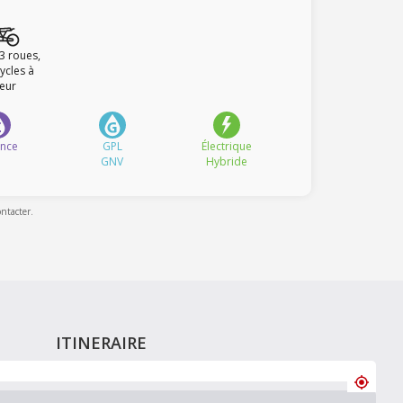
 3 roues,
ycles à
eur
ence
GPL
Électrique
GNV
Hybride
ontacter.
ITINERAIRE