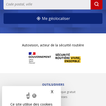
Me géolocaliser
Autovision, acteur de la sécurité routière
OUTILS/DIVERS
X
Masquer le bandeau des 
Rappel contrôle technique gratuit
Partenariats/Remises
Liens utiles
Ce site utilise des cookies