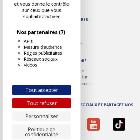
Contact
et vous donne le contrôle
Plan du site
sur ceux que vous
souhaitez activer
NOS PARTENAIRES
Autodidact
Nos partenaires
(7)
Karoil
APIs
Autovision PL
Mesure d'audience
Motovision
Régies publicitaires
Réseaux sociaux
NOUS REJOINDRE
Vidéos
Ouvrir un centre
Devenez contrôleur
Carrières et recrutement
Tout accepter
Tout refuser
SUIVEZ AUTOVISION SUR LES RÉSEAUX SOCIAUX ET PARTAGEZ NOS
ACTUS
Personnaliser
Politique de
confidentialité