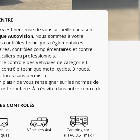
ENTRE
rs
est heureuse de vous accueillir dans son
que Autovision
. Nous sommes à votre
les contrôles techniques réglementaires,
aires, contrôles complémentaires et contre-
iculiers ou professionnels.
 le contrôle des véhicules de catégorie L
 contrôle technique moto, cyclos, 3 roues,
itures sans permis...)
n plaisir de vous renseigner sur les normes de
curité routière. À très vite dans notre centre de
IES CONTRÔLÉS
ires et
Véhicules 4x4
Camping-cars
fiques
(PTAC 3,5T max.)