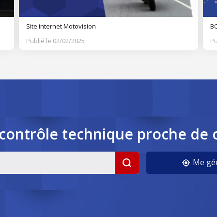
Site internet Motovision
BO
Publié le 02/02/2025
Pu
contrôle
technique
proche de 
cookies
Me géo