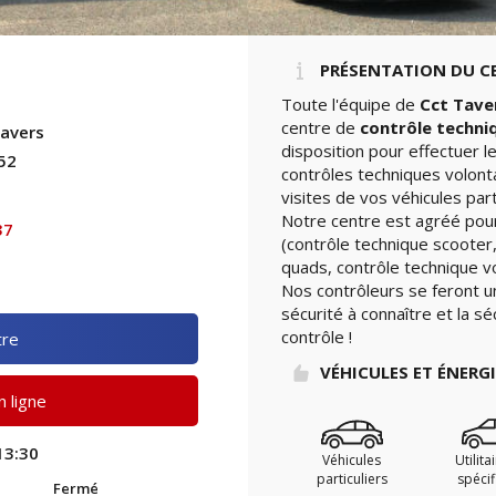
PRÉSENTATION DU C
Toute l'équipe de
Cct Tave
centre de
contrôle techni
Tavers
disposition pour effectuer 
52
contrôles techniques volont
visites de vos véhicules part
Notre centre est agréé pour
37
(contrôle technique scooter,
quads, contrôle technique vo
Nos contrôleurs se feront u
sécurité à connaître et la sé
contrôle !
tre
VÉHICULES ET ÉNERG
 ligne
13:30
Véhicules
Utilita
particuliers
spéci
Fermé