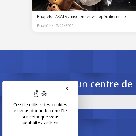
Rappels TAKATA : mise en œuvre opérationnelle
Publié le 17/12/2025
Trouvez un centre de 
X
Masquer le bandeau des 
Ce site utilise des cookies
et vous donne le contrôle
sur ceux que vous
souhaitez activer