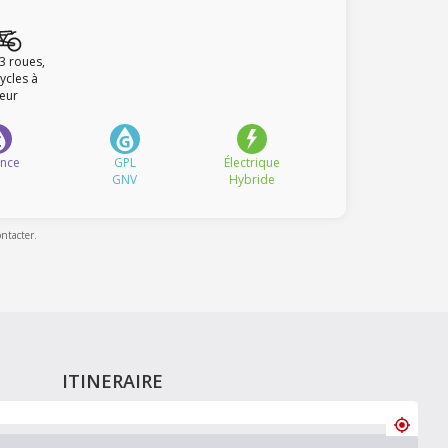
 3 roues,
ycles à
eur
ence
GPL
Électrique
GNV
Hybride
ontacter.
ITINERAIRE