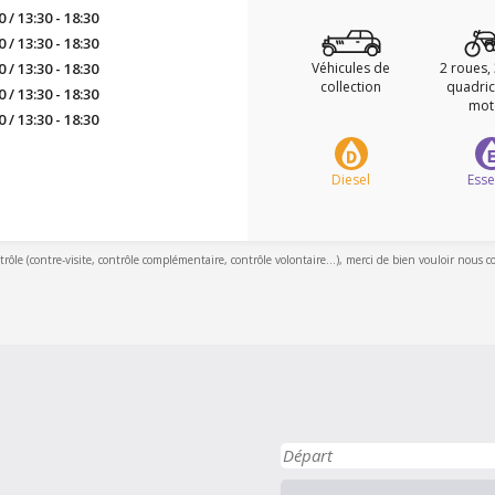
0 / 13:30 - 18:30
0 / 13:30 - 18:30
0 / 13:30 - 18:30
Véhicules de
2 roues,
collection
quadric
0 / 13:30 - 18:30
mot
0 / 13:30 - 18:30
Diesel
Ess
ntrôle (contre-visite, contrôle complémentaire, contrôle volontaire...), merci de bien vouloir nous c