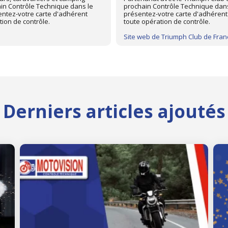
on le plus proche de chez vous,
caristes. Pour profiter d'une rem
tre controleur technique avant
centre Autovision le plus proche 
FFCC à votre controleur technique
Site web de FFCC
Derniers articles ajoutés