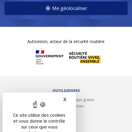
Me géolocaliser
Autovision, acteur de la sécurité routière
OUTILS/DIVERS
X
Masquer le bandeau des 
Rappel contrôle technique gratuit
Partenariats/Remises
Liens utiles
Ce site utilise des cookies
Contact
et vous donne le contrôle
Plan du site
sur ceux que vous