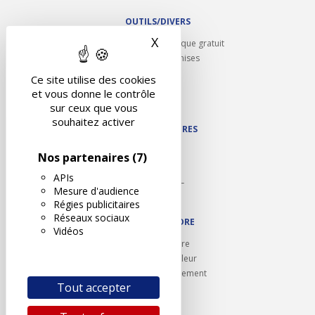
OUTILS/DIVERS
X
Masquer le bandeau des 
Rappel contrôle technique gratuit
Partenariats/Remises
Liens utiles
Ce site utilise des cookies
Contact
et vous donne le contrôle
Plan du site
sur ceux que vous
souhaitez activer
NOS PARTENAIRES
Autodidact
Nos partenaires
(7)
Karoil
APIs
Autovision PL
Mesure d'audience
Motovision
Régies publicitaires
Réseaux sociaux
NOUS REJOINDRE
Vidéos
Ouvrir un centre
Devenez contrôleur
Carrières et recrutement
Tout accepter