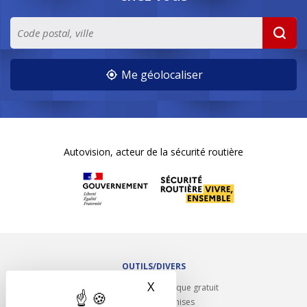
Me géolocaliser
Autovision, acteur de la sécurité routière
OUTILS/DIVERS
X
Masquer le bandeau des 
Rappel contrôle technique gratuit
Partenariats/Remises