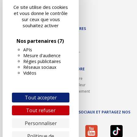
Liens utiles
Ce site utilise des cookies
Contact
et vous donne le contrôle
Plan du site
sur ceux que vous
souhaitez activer
NOS PARTENAIRES
Autodidact
Nos partenaires
(7)
Karoil
APIs
Autovision PL
Mesure d'audience
Motovision
Régies publicitaires
Réseaux sociaux
NOUS REJOINDRE
Vidéos
Ouvrir un centre
Devenez contrôleur
Carrières et recrutement
Tout accepter
Tout refuser
SUIVEZ AUTOVISION SUR LES RÉSEAUX SOCIAUX ET PARTAGEZ NOS
ACTUS
Personnaliser
Politique de