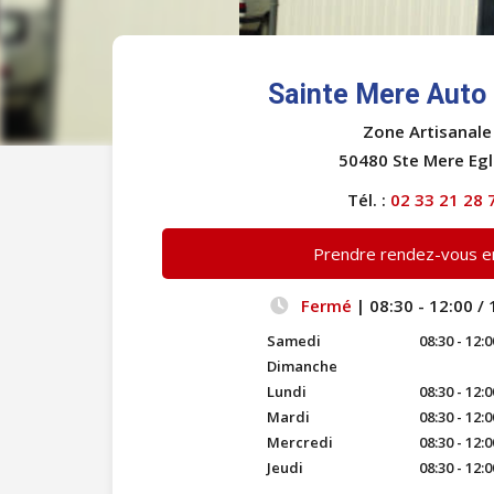
Sainte Mere Auto 
Zone Artisanale
50480 Ste Mere Egl
Tél. :
02 33 21 28 
Prendre rendez-vous en
Fermé
| 08:30 - 12:00 / 
Samedi
08:30 - 12:0
Dimanche
Lundi
08:30 - 12:0
Mardi
08:30 - 12:0
Mercredi
08:30 - 12:0
Jeudi
08:30 - 12:0