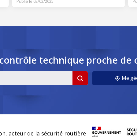
Publié le 02/02/2025
Pu
contrôle
technique
proche de 
cookies
Me géo
on, acteur de la sécurité routière