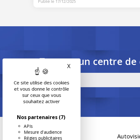
Publié le 17/12/2025
Trouvez un centre de 
X
Masquer le bandeau des 
Ce site utilise des cookies
et vous donne le contrôle
sur ceux que vous
souhaitez activer
Nos partenaires
(7)
APIs
Mesure d'audience
Autovisi
Régies publicitaires