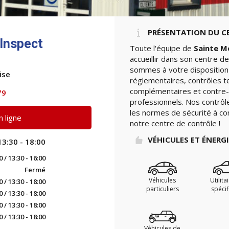
PRÉSENTATION DU C
Inspect
Toute l'équipe de
Sainte M
accueillir dans son centre d
sommes à votre disposition 
ise
réglementaires, contrôles t
complémentaires et contre-v
79
professionnels. Nos contrôle
les normes de sécurité à con
 ligne
notre centre de contrôle !
VÉHICULES ET ÉNERG
13:30 - 18:00
0 / 13:30 - 16:00
Fermé
Véhicules
Utilita
0 / 13:30 - 18:00
particuliers
spéci
0 / 13:30 - 18:00
0 / 13:30 - 18:00
0 / 13:30 - 18:00
Véhicules de