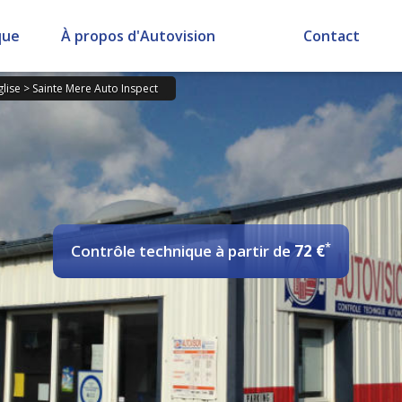
que
À propos d'Autovision
Contact
glise
>
Sainte Mere Auto Inspect
*
Contrôle technique
à partir de
72 €