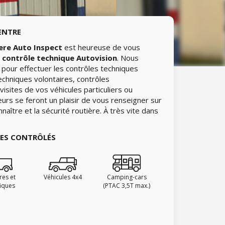
ENTRE
ere Auto Inspect
est heureuse de vous
e
contrôle technique Autovision
. Nous
pour effectuer les contrôles techniques
echniques volontaires, contrôles
isites de vos véhicules particuliers ou
urs se feront un plaisir de vous renseigner sur
naître et la sécurité routière. À très vite dans
IES CONTRÔLÉS
ires et
Véhicules 4x4
Camping-cars
fiques
(PTAC 3,5T max.)